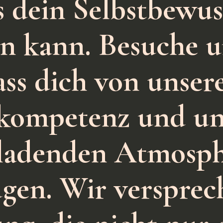
s dein Selbstbewus
rn kann. Besuche 
ass dich von unser
kompetenz und un
ladenden Atmosp
gen. Wir versprec