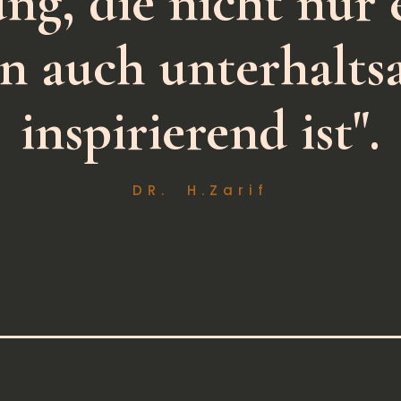
ng, die nicht nur e
n auch unterhalt
inspirierend ist".
DR. H.Zarif