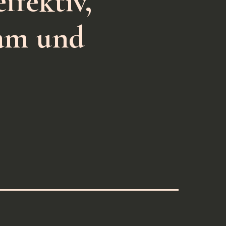
ffektiv,
sam und