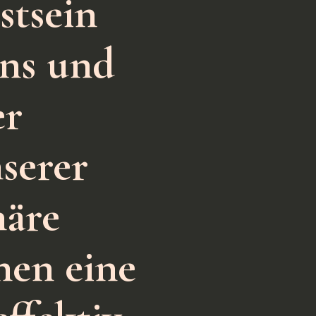
stsein
uns und
er
serer
häre
hen eine