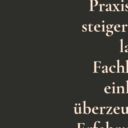
Praxi
steige
l
Fach
ein
überzeu