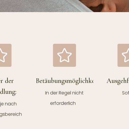
r der
Betäubungsmöglichkeit:
Ausgehfä
dlung:
In der Regel nicht
Sof
erforderlich
 je nach
gsbereich