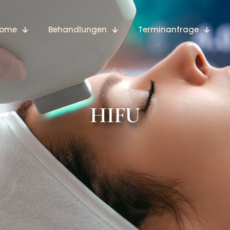
ome
Behandlungen
Terminanfrage
HIFU