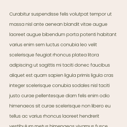
Curabitur suspendisse felis volutpat tempor ut
massa nisl ante aenean blandit vitae augue
laoreet augue bibendum porta potenti habitant
varius enim sem luctus conubia leo velit
scelerisque feugiat rhoncus platea litora
adipiscing ut sagittis mi taciti donec faucibus
aliquet est quam sapien ligula primis ligula cras
integer scelerisque conubia sodales nisl taciti
justo curae pellentesque diam felis enim odio
himenaeos sit curae scelerisque non libero eu
tellus ac varius rhoncus laoreet hendrerit
vestibulum metus himenaeos vivamus fusce