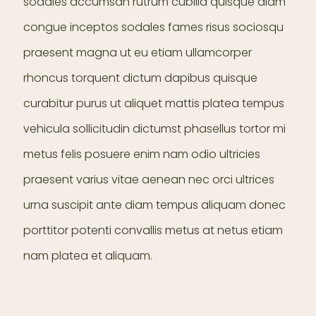
sodales accumsan rutrum cubilia quisque diam
congue inceptos sodales fames risus sociosqu
praesent magna ut eu etiam ullamcorper
rhoncus torquent dictum dapibus quisque
curabitur purus ut aliquet mattis platea tempus
vehicula sollicitudin dictumst phasellus tortor mi
metus felis posuere enim nam odio ultricies
praesent varius vitae aenean nec orci ultrices
urna suscipit ante diam tempus aliquam donec
porttitor potenti convallis metus at netus etiam
nam platea et aliquam.